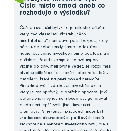
Čísla místo emocí aneb co
rozhoduje o výsledku?
Češi a investiční byty? To je milostný příběh,
který trvá desetiletí. Vlastnit „něco
hmatatelného“ nám dává pocit bezpečí, který
nám akcie nebo fondy často nedokážou
nabídnout. Jenže investice není o pocitech, ale
o číslech. Pokud uvažujete, že své úspory
vložíte do cihly, měli byste vědět, že rozdíl mezi
skvělou příležitostí a finanční katastrofou leží v
detailech, které na první pohled neuvidíte.
Při rozhodování, zda koupit investiční byt a
který je ten správný, je potřeba spočítat, jaký
potencionální výnos nám bude byt generovat
a zda není lepší zvolit jinou investiční
alternativu. V některých případech může být
zhodnocení dlouhodobých podílových fondů
srovnatelné s výnosem investičního bytu, ale s