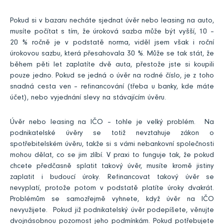
Pokud si v bazaru necháte sjednat úvěr nebo leasing na auto,
musíte počítat s tím, že úroková sazba může být vyšší, 10 –
20 % ročně je v podstatě norma, viděl jsem však i roční
úrokovou sazbu, která přesahovala 30 %. Může se tak stát, že
během pěti let zaplatíte dvě auta, přestože jste si koupili
pouze jedno. Pokud se jedná o úvěr na rodné číslo, je z toho
snadná cesta ven – refinancování (třeba u banky, kde máte
účet), nebo vyjednání slevy na stávajícím úvěru.
Úvěr nebo leasing na IČO – tohle je velký problém. Na
podnikatelské úvěry se totiž nevztahuje zákon o
spotřebitelském úvěru, takže si s vámi nebankovní společnosti
mohou dělat, co se jim zlíbí. V praxi to funguje tak, že pokud
chcete předčasně splatit takový úvěr, musíte kromě jistiny
zaplatit i budoucí úroky. Refinancovat takový úvěr se
nevyplatí, protože potom v podstatě platíte úroky dvakrát.
Problémům se samozřejmě vyhnete, když úvěr na IČO
nevyužijete. Pokud již podnikatelský úvěr podepíšete, věnujte
dvojnásobnou pozornost jeho podmínkám. Pokud potřebujete