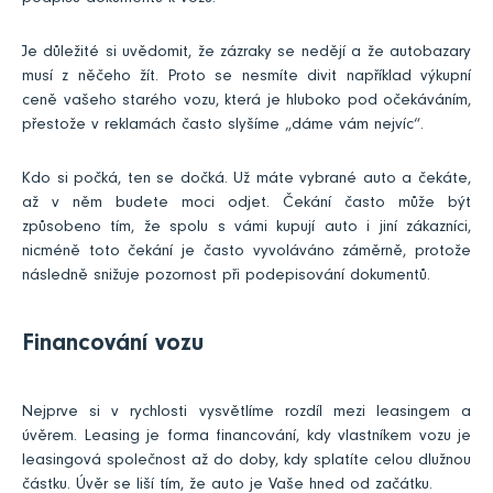
Je důležité si uvědomit, že zázraky se nedějí a že autobazary
musí z něčeho žít. Proto se nesmíte divit například výkupní
ceně vašeho starého vozu, která je hluboko pod očekáváním,
přestože v reklamách často slyšíme „dáme vám nejvíc“.
Kdo si počká, ten se dočká. Už máte vybrané auto a čekáte,
až v něm budete moci odjet. Čekání často může být
způsobeno tím, že spolu s vámi kupují auto i jiní zákazníci,
nicméně toto čekání je často vyvoláváno záměrně, protože
následně snižuje pozornost při podepisování dokumentů.
Financování vozu
Nejprve si v rychlosti vysvětlíme rozdíl mezi leasingem a
úvěrem. Leasing je forma financování, kdy vlastníkem vozu je
leasingová společnost až do doby, kdy splatíte celou dlužnou
částku. Úvěr se liší tím, že auto je Vaše hned od začátku.