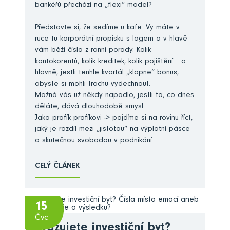
bankéřů přechází na „flexi“ model?
Představte si, že sedíme u kafe. Vy máte v
ruce tu korporátní propisku s logem a v hlavě
vám běží čísla z ranní porady. Kolik
kontokorentů, kolik kreditek, kolik pojištění… a
hlavně, jestli tenhle kvartál „klapne“ bonus,
abyste si mohli trochu vydechnout.
Možná vás už někdy napadlo, jestli to, co dnes
děláte, dává dlouhodobě smysl.
Jako profík profíkovi -> pojďme si na rovinu říct,
jaký je rozdíl mezi „jistotou“ na výplatní pásce
a skutečnou svobodou v podnikání.
CELÝ ČLÁNEK
15
Čvc
Zvažujete investiční byt?