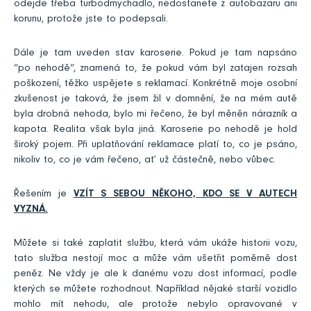
odejde třeba turbodmychadlo, nedostanete z autobazaru ani
korunu, protože jste to podepsali.
Dále je tam uveden stav karoserie. Pokud je tam napsáno
“po nehodě“, znamená to, že pokud vám byl zatajen rozsah
poškození, těžko uspějete s reklamací. Konkrétně moje osobní
zkušenost je taková, že jsem žil v domnění, že na mém autě
byla drobná nehoda, bylo mi řečeno, že byl měněn nárazník a
kapota. Realita však byla jiná. Karoserie po nehodě je hold
široký pojem. Při uplatňování reklamace platí to, co je psáno,
nikoliv to, co je vám řečeno, ať už částečně, nebo vůbec.
Řešením je
VZÍT S SEBOU NĚKOHO, KDO SE V AUTECH
VYZNÁ.
Můžete si také zaplatit službu, která vám ukáže historii vozu,
tato služba nestojí moc a může vám ušetřit poměrně dost
peněz. Ne vždy je ale k danému vozu dost informací, podle
kterých se můžete rozhodnout. Například nějaké starší vozidlo
mohlo mít nehodu, ale protože nebylo opravované v