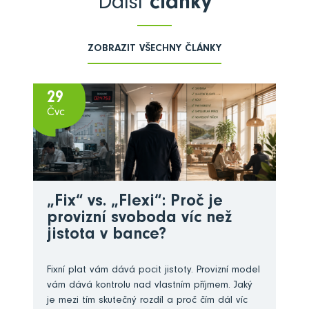
Další
články
ZOBRAZIT VŠECHNY ČLÁNKY
29
Čvc
„Fix“ vs. „Flexi“: Proč je
provizní svoboda víc než
jistota v bance?
Fixní plat vám dává pocit jistoty. Provizní model
vám dává kontrolu nad vlastním příjmem. Jaký
je mezi tím skutečný rozdíl a proč čím dál víc