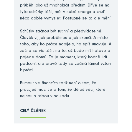
průběh jako už mnohokrát předtím. Dříve se na
tyto schůzky těšil, měl v sobě energii a chuť
něco dobře vymyslet. Postupně se to ale mění.
Schůzky začnou být rutinní a předvídatelné.
Člověk ví, jak proběhnou a jak skončí. A místo
toho, aby ho práce nabíjela, ho spíš unavuje. A
začne se víc těšit na to, až bude mít hotovo a
pojede domů. To je moment, který hodně lidí
podcení, ale právě tady se začíná lámat vztah
k práci.
Burnout ve financích totiž není o tom, že
pracuješ moc. Je o tom, že děláš věci, které
nejsou s tebou v souladu.
CELÝ ČLÁNEK