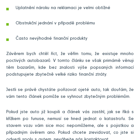
Uplatnění nároku na reklamaci je velmi obtížné
Obstrukční jednání v případě problému
Často nevýhodné finanční produkty
Závěrem bych chtěl říct, že věřím tomu, že existuje mnoho
poctivých autobazarů. V tomto článku se však primárně věnuji
těm bazarům, kde bez znalosti výše popsaných informací
podstupujete zbytečně velké riziko finanční ztráty.
Jestli se právě chystáte pořizovat ojeté auto, tak doufám, že
vám tento článek pomůže se vyhnout zbytečným problémům.
Pokud jste auto již koupili a článek vás zastihl, jak se říká s
křížkem po funuse, nemusí se hned jednat o katastrofu. Se
stavem vozu vám sice moc nepomůžeme, ale s pojistkou a
případným úvěrem ano. Pokud chcete zrevidovat, co jste si
odvezli spolu s autem, neváhejte nás kontaktovat.