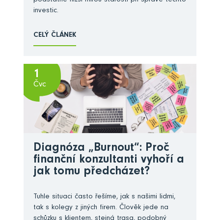
podstatně nižší mírou starostí při správě těchto
investic.
CELÝ ČLÁNEK
1
Čvc
Diagnóza „Burnout“: Proč
finanční konzultanti vyhoří a
jak tomu předcházet?
Tuhle situaci často řešíme, jak s našimi lidmi,
tak s kolegy z jiných firem. Člověk jede na
schůzku s klientem, stejná trasa, podobný