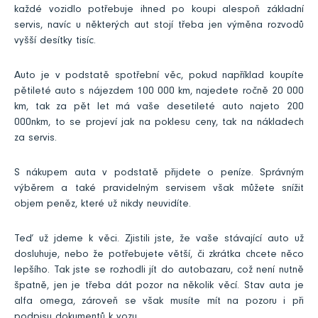
každé vozidlo potřebuje ihned po koupi alespoň základní
servis, navíc u některých aut stojí třeba jen výměna rozvodů
vyšší desítky tisíc.
Auto je v podstatě spotřební věc, pokud například koupíte
pětileté auto s nájezdem 100 000 km, najedete ročně 20 000
km, tak za pět let má vaše desetileté auto najeto 200
000nkm, to se projeví jak na poklesu ceny, tak na nákladech
za servis.
S nákupem auta v podstatě přijdete o peníze. Správným
výběrem a také pravidelným servisem však můžete snížit
objem peněz, které už nikdy neuvidíte.
Teď už jdeme k věci. Zjistili jste, že vaše stávající auto už
dosluhuje, nebo že potřebujete větší, či zkrátka chcete něco
lepšího. Tak jste se rozhodli jít do autobazaru, což není nutně
špatně, jen je třeba dát pozor na několik věcí. Stav auta je
alfa omega, zároveň se však musíte mít na pozoru i při
podpisu dokumentů k vozu.