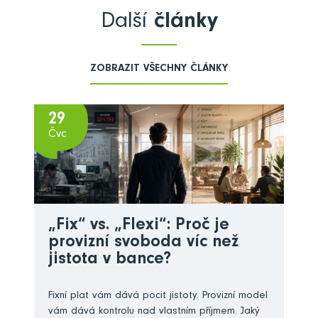
Další
články
ZOBRAZIT VŠECHNY ČLÁNKY
29
Čvc
„Fix“ vs. „Flexi“: Proč je
provizní svoboda víc než
jistota v bance?
Fixní plat vám dává pocit jistoty. Provizní model
vám dává kontrolu nad vlastním příjmem. Jaký