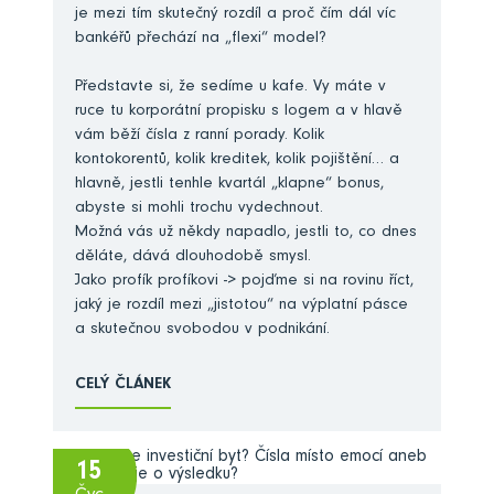
je mezi tím skutečný rozdíl a proč čím dál víc
bankéřů přechází na „flexi“ model?
Představte si, že sedíme u kafe. Vy máte v
ruce tu korporátní propisku s logem a v hlavě
vám běží čísla z ranní porady. Kolik
kontokorentů, kolik kreditek, kolik pojištění… a
hlavně, jestli tenhle kvartál „klapne“ bonus,
abyste si mohli trochu vydechnout.
Možná vás už někdy napadlo, jestli to, co dnes
děláte, dává dlouhodobě smysl.
Jako profík profíkovi -> pojďme si na rovinu říct,
jaký je rozdíl mezi „jistotou“ na výplatní pásce
a skutečnou svobodou v podnikání.
CELÝ ČLÁNEK
15