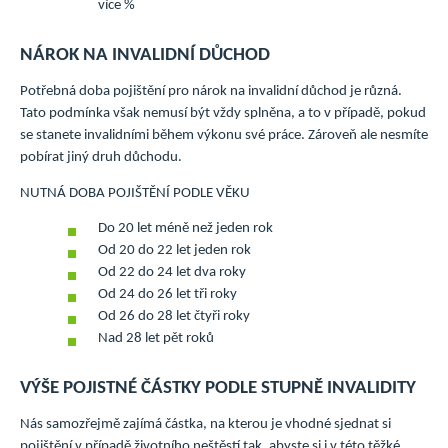
více %
NÁROK NA INVALIDNÍ DŮCHOD
Potřebná doba pojištění pro nárok na invalidní důchod je různá.
Tato podmínka však nemusí být vždy splněna, a to v případě, pokud
se stanete invalidními během výkonu své práce. Zároveň ale nesmíte
pobírat jiný druh důchodu.
NUTNÁ DOBA POJIŠTĚNÍ PODLE VĚKU
Do 20 let méně než jeden rok
Od 20 do 22 let jeden rok
Od 22 do 24 let dva roky
Od 24 do 26 let tři roky
Od 26 do 28 let čtyři roky
Nad 28 let pět roků
VÝŠE POJISTNÉ ČÁSTKY PODLE STUPNĚ INVALIDITY
Nás samozřejmě zajímá částka, na kterou je vhodné sjednat si
pojištění v případě životního neštěstí tak, abyste si i v této těžké