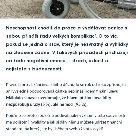
Neschopnost chodit do práce a vydělávat peníze s
sebou přináší řadu velkých komplikací. O to víc,
pokud se jedná o stav, který je nezvratný a vyhlídky
na zlepšení žádné. V takových případech přicházejí
na řadu negativní emoce – strach, úzkost a
nejistota z budoucnosti.
Pravidla pro získání invalidního důchodu se rok od roku zpřísňují a
ani výsledná podporovaná částka nepřináší lidem finální úlevu.
Málokdo si navíc uvědomuje, že hlavní příčinu invalidity
nezpůsobují úrazy (5 %), ale nemoci (95 %).
Pojďme se proto společně podívat, jaký význam v této souvislosti
má pojištění invalidity a jak si díky němu můžete udržet finanční
standard, na který jste byli během svého života zvyklí.