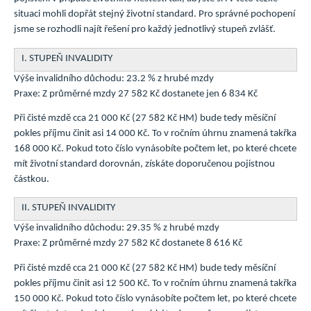
situaci mohli dopřát stejný životní standard. Pro správné pochopení
jsme se rozhodli najít řešení pro každý jednotlivý stupeň zvlášť.
I. STUPEŇ INVALIDITY
Výše invalidního důchodu: 23.2 % z hrubé mzdy
Praxe: Z průměrné mzdy 27 582 Kč dostanete jen 6 834 Kč
Při čisté mzdě cca 21 000 Kč (27 582 Kč HM) bude tedy měsíční
pokles příjmu činit asi 14 000 Kč. To v ročním úhrnu znamená takřka
168 000 Kč. Pokud toto číslo vynásobíte počtem let, po které chcete
mít životní standard dorovnán, získáte doporučenou pojistnou
částkou.
II. STUPEŇ INVALIDITY
Výše invalidního důchodu: 29.35 % z hrubé mzdy
Praxe: Z průměrné mzdy 27 582 Kč dostanete 8 616 Kč
Při čisté mzdě cca 21 000 Kč (27 582 Kč HM) bude tedy měsíční
pokles příjmu činit asi 12 500 Kč. To v ročním úhrnu znamená takřka
150 000 Kč. Pokud toto číslo vynásobíte počtem let, po které chcete