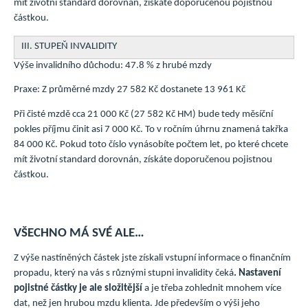
mít životní standard dorovnán, získáte doporučenou pojistnou
částkou.
III. STUPEŇ INVALIDITY
Výše invalidního důchodu: 47.8 % z hrubé mzdy
Praxe: Z průměrné mzdy 27 582 Kč dostanete 13 961 Kč
Při čisté mzdě cca 21 000 Kč (27 582 Kč HM) bude tedy měsíční
pokles příjmu činit asi 7 000 Kč. To v ročním úhrnu znamená takřka
84 000 Kč. Pokud toto číslo vynásobíte počtem let, po které chcete
mít životní standard dorovnán, získáte doporučenou pojistnou
částkou.
VŠECHNO MÁ SVÉ ALE…
Z výše nastíněných částek jste získali vstupní informace o finančním
propadu, který na vás s různými stupni invalidity čeká
. Nastavení
pojistné částky je ale složitější
a je třeba zohlednit mnohem více
dat, než jen hrubou mzdu klienta. Jde především o výši jeho