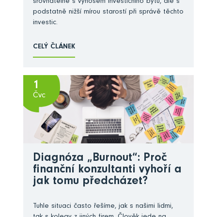
srovnatelné s výnosem investičního bytu, ale s
podstatně nižší mírou starostí při správě těchto
investic.
CELÝ ČLÁNEK
1
Čvc
Diagnóza „Burnout“: Proč
finanční konzultanti vyhoří a
jak tomu předcházet?
Tuhle situaci často řešíme, jak s našimi lidmi,