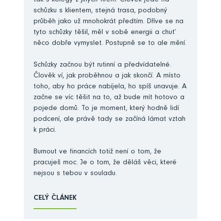
tak s kolegy z jiných firem. Člověk jede na
schůzku s klientem, stejná trasa, podobný
průběh jako už mnohokrát předtím. Dříve se na
tyto schůzky těšil, měl v sobě energii a chuť
něco dobře vymyslet. Postupně se to ale mění.
Schůzky začnou být rutinní a předvídatelné.
Člověk ví, jak proběhnou a jak skončí. A místo
toho, aby ho práce nabíjela, ho spíš unavuje. A
začne se víc těšit na to, až bude mít hotovo a
pojede domů. To je moment, který hodně lidí
podcení, ale právě tady se začíná lámat vztah
k práci.
Burnout ve financích totiž není o tom, že
pracuješ moc. Je o tom, že děláš věci, které
nejsou s tebou v souladu.
CELÝ ČLÁNEK