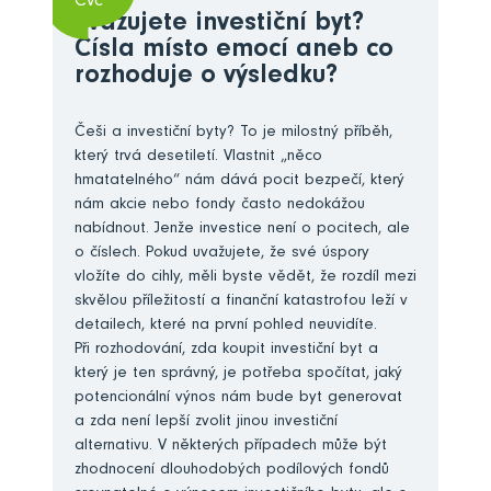
Čvc
Zvažujete investiční byt?
Čísla místo emocí aneb co
rozhoduje o výsledku?
Češi a investiční byty? To je milostný příběh,
který trvá desetiletí. Vlastnit „něco
hmatatelného“ nám dává pocit bezpečí, který
nám akcie nebo fondy často nedokážou
nabídnout. Jenže investice není o pocitech, ale
o číslech. Pokud uvažujete, že své úspory
vložíte do cihly, měli byste vědět, že rozdíl mezi
skvělou příležitostí a finanční katastrofou leží v
detailech, které na první pohled neuvidíte.
Při rozhodování, zda koupit investiční byt a
který je ten správný, je potřeba spočítat, jaký
potencionální výnos nám bude byt generovat
a zda není lepší zvolit jinou investiční
alternativu. V některých případech může být
zhodnocení dlouhodobých podílových fondů