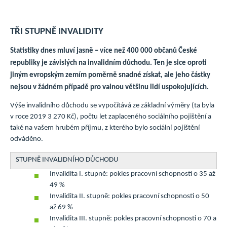
TŘI STUPNĚ INVALIDITY
Statistiky dnes mluví jasně – více než 400 000 občanů České
republiky je závislých na invalidním důchodu. Ten je sice oproti
jiným evropským zemím poměrně snadné získat, ale jeho částky
nejsou v žádném případě pro valnou většinu lidí uspokojujících.
Výše invalidního důchodu se vypočítává ze základní výměry (ta byla
v roce 2019 3 270 Kč), počtu let zaplaceného sociálního pojištění a
také na vašem hrubém příjmu, z kterého bylo sociální pojištění
odváděno.
STUPNĚ INVALIDNÍHO DŮCHODU
Invalidita I. stupně: pokles pracovní schopnosti o 35 až
49 %
Invalidita II. stupně: pokles pracovní schopnosti o 50
až 69 %
Invalidita III. stupně: pokles pracovní schopnosti o 70 a